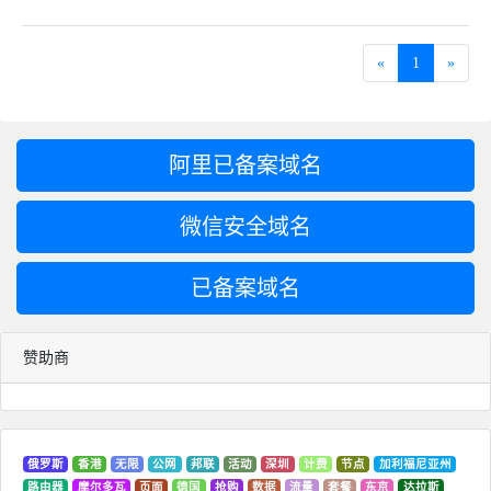
«
1
»
阿里已备案域名
微信安全域名
已备案域名
赞助商
俄罗斯
香港
无限
公网
邦联
活动
深圳
计费
节点
加利福尼亚州
路由器
摩尔多瓦
页面
德国
抢购
数据
流量
套餐
东京
达拉斯