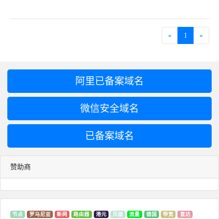
«
1
»
阿里已备案域名
微信安全域名
已备案域名
赞助商
节点
罗马尼亚
新网
路由器
港元
页面
流量
德国
带宽
直达