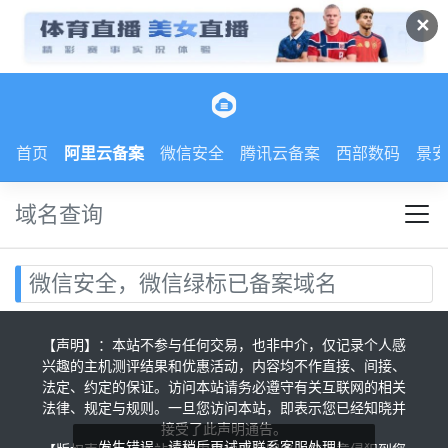
✕
首页
阿里云备案
微信安全
腾讯云备案
西部数码
景安
域名查询
微信安全，微信绿标已备案域名
【声明】：本站不参与任何交易，也非中介，仅记录个人感
兴趣的主机测评结果和优惠活动，内容均不作直接、间接、
法定、约定的保证。访问本站请务必遵守有关互联网的相关
法律、规定与规则。一旦您访问本站，即表示您已经知晓并
接受了此声明通告。
发生错误，请稍后再试或联系客服处理！