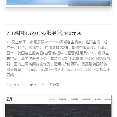
ZJI韩国BGP+CN2服务器,440元起
ZJI又上新了！商家是原Wordpress圈知名主机商：维翔主机，成
立于2011年，2018年9月启用新域名ZJI，提供中国香港、台湾、
日本、美国独立服务器(自营/数据中心直营)租用及VDS、虚拟主
机空间、域名注册等业务。本次商家新上韩国BGP+CN2线路服务
器，国内三网访问速度优秀，适用8折优惠码，优惠后韩国服务
器最低每月440元起。韩国一型CPU：Intel 2×E5-2620 十二核二十
四线...
2021-07-27
28
韩国