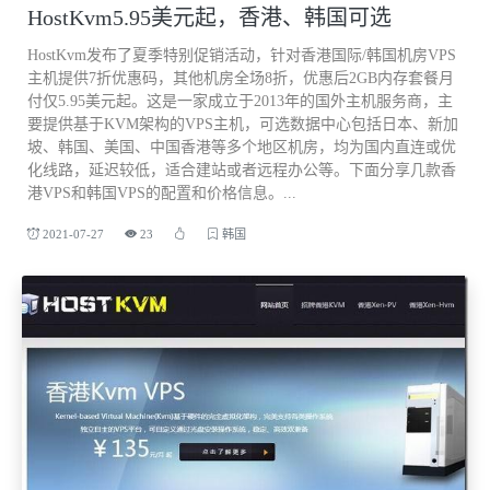
HostKvm5.95美元起，香港、韩国可选
HostKvm发布了夏季特别促销活动，针对香港国际/韩国机房VPS
主机提供7折优惠码，其他机房全场8折，优惠后2GB内存套餐月
付仅5.95美元起。这是一家成立于2013年的国外主机服务商，主
要提供基于KVM架构的VPS主机，可选数据中心包括日本、新加
坡、韩国、美国、中国香港等多个地区机房，均为国内直连或优
化线路，延迟较低，适合建站或者远程办公等。下面分享几款香
港VPS和韩国VPS的配置和价格信息。...
2021-07-27
23
韩国