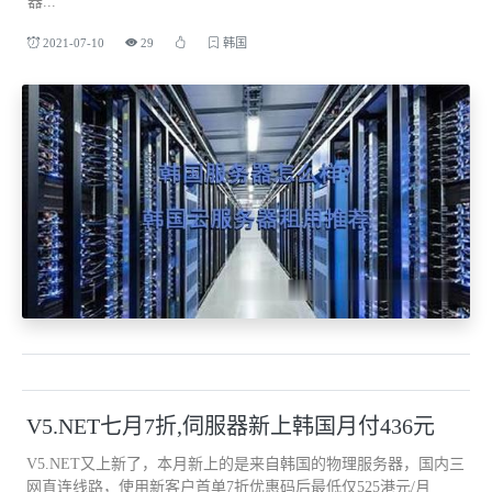
器...
2021-07-10
29
韩国
V5.NET七月7折,伺服器新上韩国月付436元
V5.NET又上新了，本月新上的是来自韩国的物理服务器，国内三
网直连线路，使用新客户首单7折优惠码后最低仅525港元/月