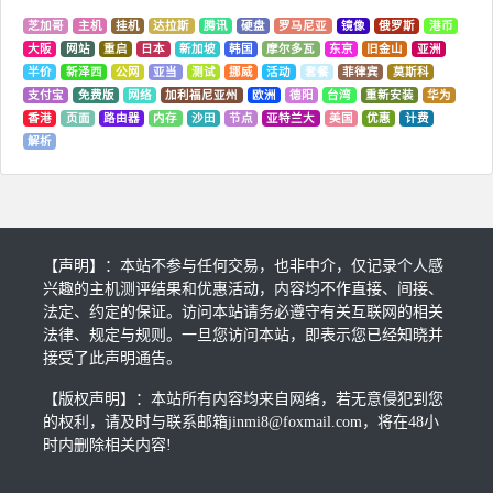
芝加哥
主机
挂机
达拉斯
腾讯
硬盘
罗马尼亚
镜像
俄罗斯
港币
大阪
网站
重启
日本
新加坡
韩国
摩尔多瓦
东京
旧金山
亚洲
半价
新泽西
公网
亚当
测试
挪威
活动
套餐
菲律宾
莫斯科
支付宝
免费版
网络
加利福尼亚州
欧洲
德阳
台湾
重新安装
华为
香港
页面
路由器
内存
沙田
节点
亚特兰大
美国
优惠
计费
解析
【声明】：本站不参与任何交易，也非中介，仅记录个人感
兴趣的主机测评结果和优惠活动，内容均不作直接、间接、
法定、约定的保证。访问本站请务必遵守有关互联网的相关
法律、规定与规则。一旦您访问本站，即表示您已经知晓并
接受了此声明通告。
【版权声明】：本站所有内容均来自网络，若无意侵犯到您
的权利，请及时与联系邮箱jinmi8@foxmail.com，将在48小
时内删除相关内容!