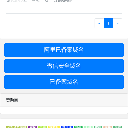
2021-03-22
42
德克萨斯州
«
1
»
阿里已备案域名
微信安全域名
已备案域名
赞助商
加利福尼亚州
双核
宝塔
莫斯科
新加坡
镜像
主机
页面
面板
港币