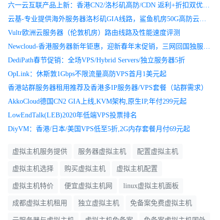
六一云互联产品上新：香港CN2/洛杉矶高防/CDN 返利+折扣双优惠折上折送实物保温杯！
糖果主机还有美国普通线路虚拟主机和香港虚拟主机的迷你方案，
云基-专业提供海外服务器洛杉矶GIA线路，鲨鱼机房50G高防云服务器，均采用SSD，更有洛杉矶CN2独服
这个方案适合入门型建站需要的。适合建立单站需要。当然配置也
Vultr欧洲云服务器（伦敦机房）路由线路及性能速度评测
是比较低的，入门玩玩是没问题的，当然价格也是很便宜的。
Newcloud-香港服务器新年钜惠，迎新春年末促销，三网回国独服优惠后仅$54.50，终身优惠码newcloud
DediPath春节促销：全场VPS/Hybrid Servers/独立服务器5折
OpLink：休斯敦1Gbps不限流量高防VPS首月1美元起
方案
磁盘
网站数
数据库
月流量
年付
三
香港站群服务器租用推荐及香港多IP服务器/VPS套餐（站群需求）
AkkoCloud德国CN2 GIA上线,KVM架构,原生IP,年付299元起
Tiny G1
500MB
1个
1个
50GB
67元
16
LowEndTalk(LEB)2020年低端VPS投票排名
DiyVM：香港/日本/美国VPS低至5折,2G内存套餐月付69元起
Tiny G2
2GB
1个
1个
100GB
99元
24
虚拟主机服务提供
服务器虚拟主机
配置虚拟主机
迷你虚拟主机方案适合新手入门方案，价格还是比较便宜的。比如
虚拟主机选择
购买虚拟主机
虚拟主机配置
单个个人博客还是没问题的，香港机房是CN2线路，速度还是比较
快的。
虚拟主机特价
便宜虚拟主机网
linux虚拟主机面板
成都虚拟主机租用
独立虚拟主机
免备案免费虚拟主机
3、云服务器