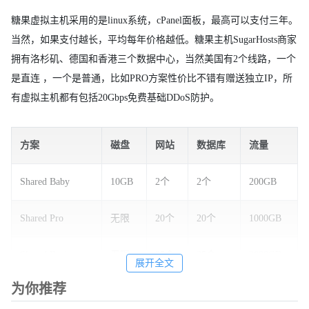
糖果虚拟主机采用的是linux系统，cPanel面板，最高可以支付三年。
当然，如果支付越长，平均每年价格越低。糖果主机SugarHosts商家
拥有洛杉矶、德国和香港三个数据中心，当然美国有2个线路，一个
是直连 ，一个是普通，比如PRO方案性价比不错有赠送独立IP，所
有虚拟主机都有包括20Gbps免费基础DDoS防护。
方案
磁盘
网站
数据库
流量
Shared Baby
10GB
2个
2个
200GB
Shared Pro
无限
20个
20个
1000GB
Shared Business
无限
35个
35个
2000GB
展开全文
为你推荐
2、迷你虚拟主机