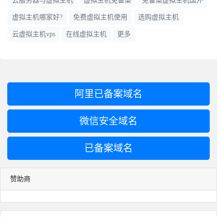
云服务器与虚拟主机
虚拟主机免备案
免备案虚拟主机国外
虚拟主机哪家好?
免费虚拟主机使用
选购虚拟主机
糖果主机云服务器包括Windows系统和Linux系统的。
云虚拟主机vps
在线虚拟主机
更多
A - Linux 云服务器
机房
CPU
内存
硬盘
带宽
价格
IP
阿里已备案域名
洛杉矶普通
1
1GB
20GB
1TB
29元/月
1
微信安全域名
洛杉矶直连
1
1GB
20GB
1TB
59元/月
1
已备案域名
中国香港
1
2GB
40GB
300GB
59元/月
1
赞助商
B - Windows云服务器