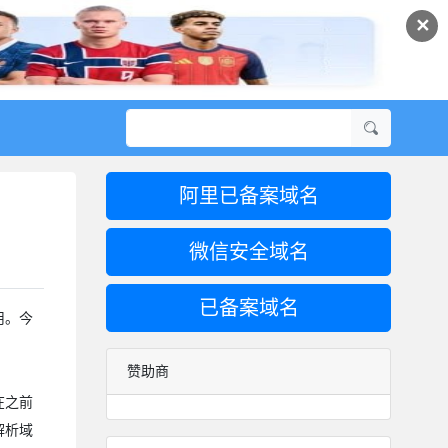
✕
阿里已备案域名
）
微信安全域名
已备案域名
用。今
赞助商
在之前
解析域