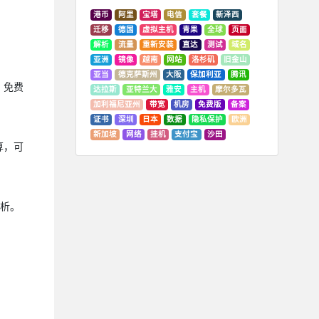
港币
阿里
宝塔
电信
套餐
新泽西
迁移
德国
虚拟主机
青果
全球
页面
解析
流量
重新安装
直达
测试
域名
亚洲
镜像
越南
网站
洛杉矶
旧金山
亚当
德克萨斯州
大阪
保加利亚
腾讯
。免费
达拉斯
亚特兰大
雅安
主机
摩尔多瓦
加利福尼亚州
带宽
机房
免费版
备案
证书
深圳
日本
数据
隐私保护
欧洲
新加坡
网络
挂机
支付宝
沙田
算，可
解析。