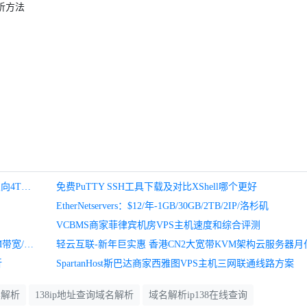
解析方法
引力主机-江门广州安徽移动，上海安徽联通200M大带宽双向4T流量云服力器,日本软银云服务器200m限流云服务器,低至33.4元/月
免费PuTTY SSH工具下载及对比XShell哪个更好
EtherNetservers：$12/年-1GB/30GB/2TB/2IP/洛杉矶
VCBMS商家菲律宾机房VPS主机速度和综合评测
Layerstack-香港VDS/2核/4G 内存/150G NVMe/5T流量/500M带宽/月付$26.65/KVM/原生IP/电信联通直连/做站
折
SpartanHost斯巴达商家西雅图VPS主机三网联通线路方案
影解析
138ip地址查询域名解析
域名解析ip138在线查询