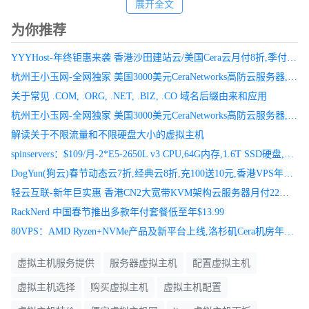
展开全文
为你推荐
YYYHost-年终钜惠来袭 香港沙田建站云/美国Cera云月付8折,季付7折,美国香港30M物理机666元促销.
杭州王小玉网-全网独家 美国3000美元CeraNetworks高防云服务器,DDOS打不死,还可以无视CC攻击,高防云服务器仅105元起
关于常见 .COM, .ORG, .NET, .BIZ, .CO 域名后缀由来和应用
这里也需要提醒的，我们也不好被宣传的广告误导。他的月付5元和
杭州王小玉网-全网独家 美国3000美元CeraNetworks高防云服务器,DDOS打不死,还可以无视CC攻击,高防云服务器仅105元起，香港美国日本特价服务器母鸡！
月付12元的，是需要购买48个月套餐才可以得到优惠价格，不过对
解读关于不限流量和不限硬盘大小的虚拟主机
于有需要外贸建站的用户来说，还是比较划算的。4年才只需要600
spinservers：$109/月-2*E5-2650L v3 CPU,64G内存,1.6T SSD硬盘,10TB/10Gbps,圣何塞机房
元左右，而且有赠送一个域名。
DogYun(狗云)春节动态云7折,经典云8折,充100送10元,香港VPS年付199元起
轻云互联-新年巨实惠 香港CN2大宽带KVM架构云服务器月付22元，美国圣何塞精品云月付19元爆款！海量产品超值促销中！
如果我们觉得不合适，可以30天内申请退款。但是，如果我们选择
RackNerd 中国春节推出多款年付套餐低至年$13.99
免费域名的，退款的时候域名是需要额外补差价的。对于Hostinger
80VPS：AMD Ryzen+NVMe产品及新平台上线,洛杉矶Cera机房年付349元起
商家虚拟主机的购买策略，后面入手主机的时候详细的分享一下。
不过对于我们大部分用户来说还是能看懂的，因为支持简体中文且
虚拟主机服务提供
服务器虚拟主机
配置虚拟主机
支持支付宝付款。
虚拟主机选择
购买虚拟主机
虚拟主机配置