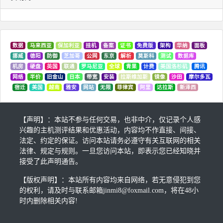
数据
马来西亚
保加利亚
挂机
备案
证书
免费版
架构
华纳
面板
挪威
德阳
防御
芝加哥
公网
东京
解析
莫斯科
测试
数据库
机房
硬盘
英国
联通
罗马尼亚
全球
青果
计费
美国洛杉矶
腾讯
网络
半价
旧金山
日本
带宽
安装
拉斯维加斯
镜像
沙田
摩尔多瓦
宿迁
美国
越南
雅安
网站
无限
菲律宾
阿里
达拉斯
新泽西
【声明】：本站不参与任何交易，也非中介，仅记录个人感
兴趣的主机测评结果和优惠活动，内容均不作直接、间接、
法定、约定的保证。访问本站请务必遵守有关互联网的相关
法律、规定与规则。一旦您访问本站，即表示您已经知晓并
接受了此声明通告。
【版权声明】：本站所有内容均来自网络，若无意侵犯到您
的权利，请及时与联系邮箱jinmi8@foxmail.com，将在48小
时内删除相关内容!